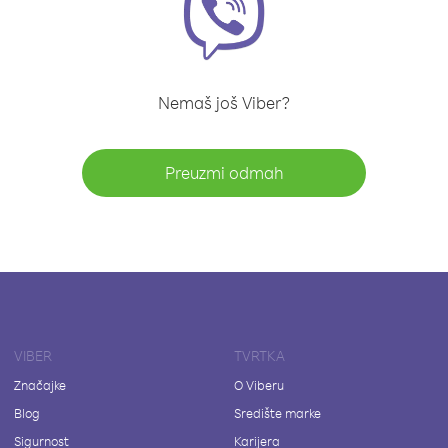
Nemaš još Viber?
Preuzmi odmah
VIBER
TVRTKA
Značajke
O Viberu
Blog
Središte marke
Sigurnost
Karijera