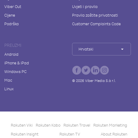
Viber Out
Uvjeti i pravila
Cijene
Pravila zaštite privatnosti
Podrška
Customer Complaints Code
PREUZMI
Hrvatski
Android
iPhone & iPad
Windows PC
Mac
©
2026
Viber Media S.à r.l.
Linux
Rakuten Viki
Rakuten Kobo
Rakuten Travel
Rakuten Marketing
Rakuten Insight
Rakuten TV
About Rakuten