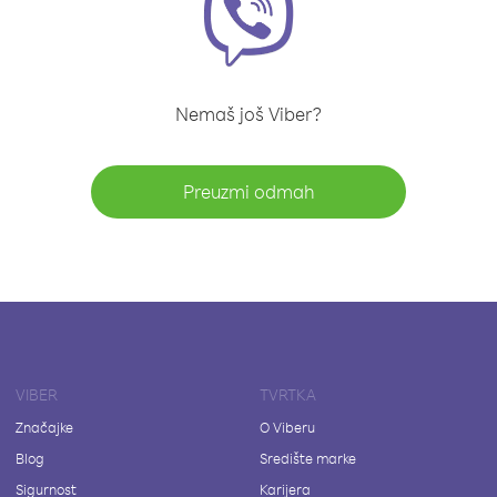
Nemaš još Viber?
Preuzmi odmah
VIBER
TVRTKA
Značajke
O Viberu
Blog
Središte marke
Sigurnost
Karijera