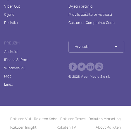
Viber Out
Uvjeti i pravila
Cijene
Pravila zaštite privatnosti
Podrška
Customer Complaints Code
PREUZMI
Hrvatski
Android
iPhone & iPad
Windows PC
Mac
©
2026
Viber Media S.à r.l.
Linux
Rakuten Viki
Rakuten Kobo
Rakuten Travel
Rakuten Marketing
Rakuten Insight
Rakuten TV
About Rakuten