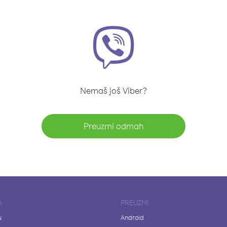
Nemaš još Viber?
Preuzmi odmah
A
PREUZMI
u
Android