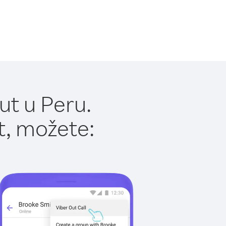
ut u Peru.
t, možete: