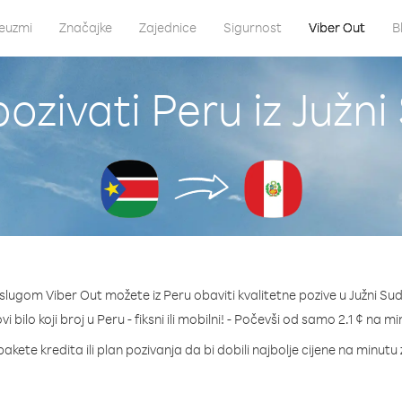
euzmi
Značajke
Zajednice
Sigurnost
Viber Out
B
ozivati Peru iz Južn
slugom Viber Out možete iz Peru obaviti kvalitetne pozive u Južni Su
i bilo koji broj u Peru - fiksni ili mobilni! - Počevši od samo 2.1 ¢ na m
akete kredita ili plan pozivanja da bi dobili najbolje cijene na minutu