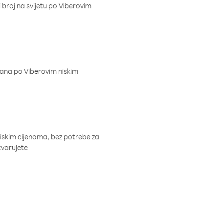
i broj na svijetu po Viberovim
dana po Viberovim niskim
niskim cijenama, bez potrebe za
tvarujete