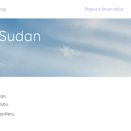
log
Prijava
ili
Stvori račun
i Sudan
dan.
inutu.
 za Peru.