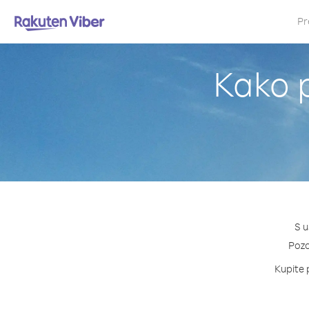
Pr
Kako p
S u
Pozov
Kupite p