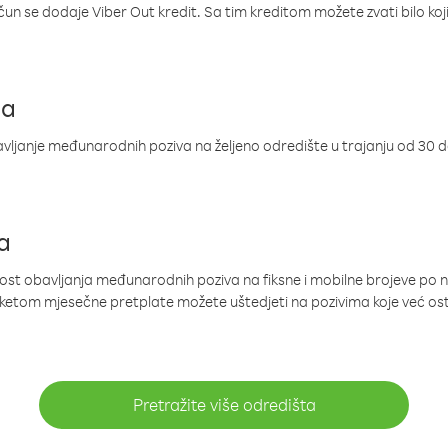
ačun se dodaje Viber Out kredit. Sa tim kreditom možete zvati bilo koj
ja
ljanje međunarodnih poziva na željeno odredište u trajanju od 30 
a
nost obavljanja međunarodnih poziva na fiksne i mobilne brojeve po 
paketom mjesečne pretplate možete uštedjeti na pozivima koje već os
Pretražite više odredišta