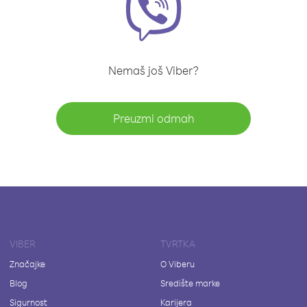
Nemaš još Viber?
Preuzmi odmah
VIBER
TVRTKA
Značajke
O Viberu
Blog
Središte marke
Sigurnost
Karijera