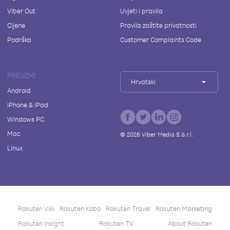
Viber Out
Uvjeti i pravila
Cijene
Pravila zaštite privatnosti
Podrška
Customer Complaints Code
PREUZMI
Hrvatski
Android
iPhone & iPad
Windows PC
Mac
©
2026
Viber Media S.à r.l.
Linux
Rakuten Viki
Rakuten Kobo
Rakuten Travel
Rakuten Marketing
Rakuten Insight
Rakuten TV
About Rakuten