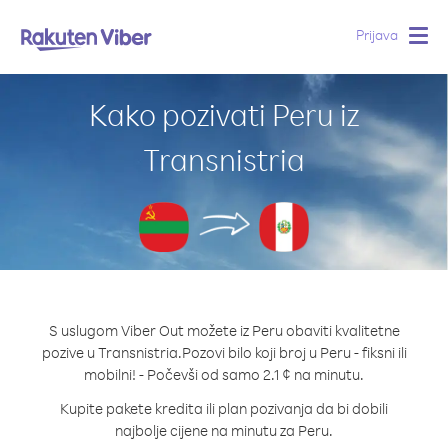
Prijava
Togg
navig
Kako pozivati Peru iz
Transnistria
S uslugom Viber Out možete iz Peru obaviti kvalitetne
pozive u Transnistria.
Pozovi bilo koji broj u Peru - fiksni ili
mobilni! - Počevši od samo 2.1 ¢ na minutu.
Kupite pakete kredita ili plan pozivanja da bi dobili
najbolje cijene na minutu za Peru.