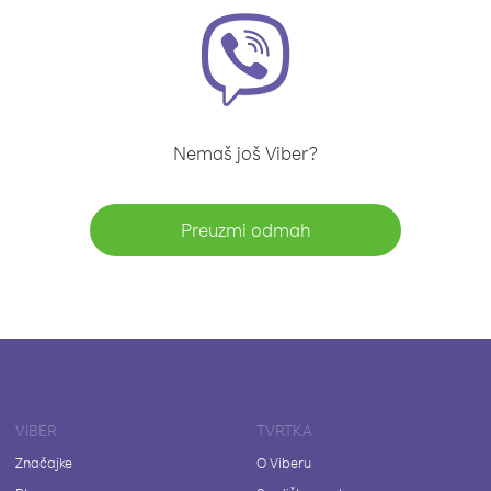
Nemaš još Viber?
Preuzmi odmah
VIBER
TVRTKA
Značajke
O Viberu