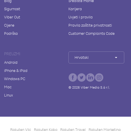
Blog
Središte marke
Sigurnost
Karijera
Viber Out
Uvjeti i pravila
Cijene
Pravila zaštite privatnosti
Podrška
Customer Complaints Code
PREUZMI
Hrvatski
Android
iPhone & iPad
Windows PC
Mac
©
2026
Viber Media S.à r.l.
Linux
Rakuten Viki
Rakuten Kobo
Rakuten Travel
Rakuten Marketing