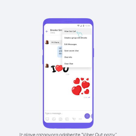
Iz glave razgovora odaberite "Viber Out poziv"