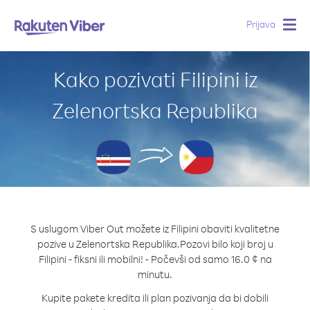
Prijava
Togg
navig
Kako pozivati Filipini iz
Zelenortska Republika
S uslugom Viber Out možete iz Filipini obaviti kvalitetne
pozive u Zelenortska Republika.
Pozovi bilo koji broj u
Filipini - fiksni ili mobilni! - Počevši od samo 16.0 ¢ na
minutu.
Kupite pakete kredita ili plan pozivanja da bi dobili