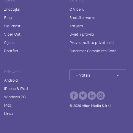
VIBER
TVRTKA
Značajke
O Viberu
Blog
Središte marke
Sigurnost
Karijera
Viber Out
Uvjeti i pravila
Cijene
Pravila zaštite privatnosti
Podrška
Customer Complaints Code
PREUZMI
Hrvatski
Android
iPhone & iPad
Windows PC
Mac
©
2026
Viber Media S.à r.l.
Linux