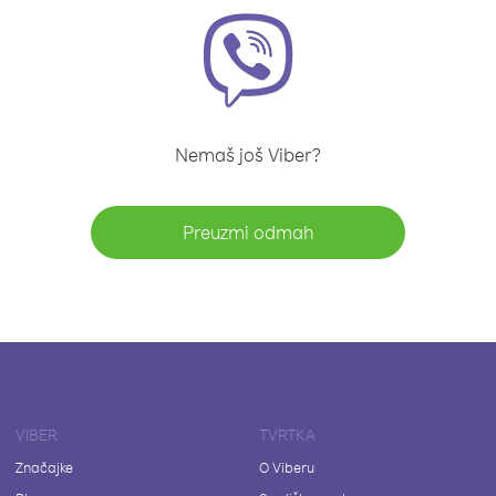
Nemaš još Viber?
Preuzmi odmah
VIBER
TVRTKA
Značajke
O Viberu