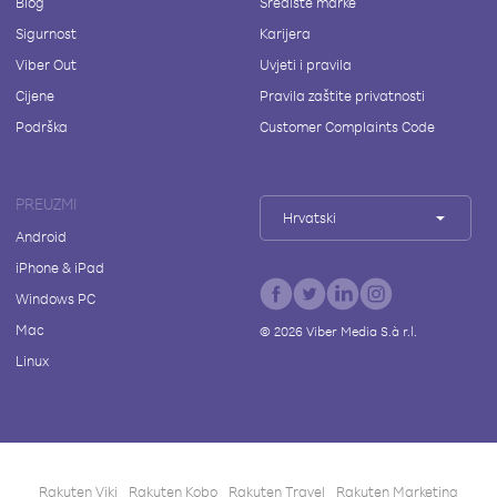
Blog
Središte marke
Sigurnost
Karijera
Viber Out
Uvjeti i pravila
Cijene
Pravila zaštite privatnosti
Podrška
Customer Complaints Code
PREUZMI
Hrvatski
Android
iPhone & iPad
Windows PC
Mac
©
2026
Viber Media S.à r.l.
Linux
Rakuten Viki
Rakuten Kobo
Rakuten Travel
Rakuten Marketing