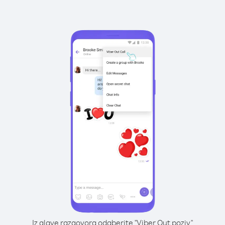
Iz glave razgovora odaberite "Viber Out poziv"