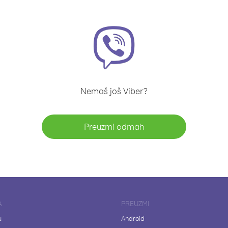
Nemaš još Viber?
Preuzmi odmah
A
PREUZMI
u
Android