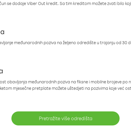
ačun se dodaje Viber Out kredit. Sa tim kreditom možete zvati bilo koj
ja
ljanje međunarodnih poziva na željeno odredište u trajanju od 30 
a
nost obavljanja međunarodnih poziva na fiksne i mobilne brojeve po 
paketom mjesečne pretplate možete uštedjeti na pozivima koje već os
Pretražite više odredišta