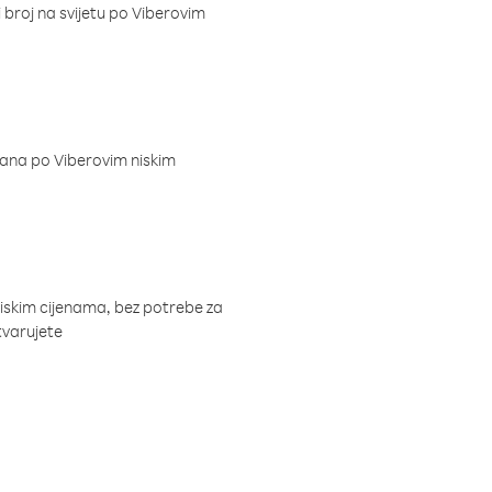
i broj na svijetu po Viberovim
dana po Viberovim niskim
niskim cijenama, bez potrebe za
tvarujete