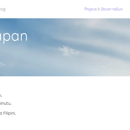
log
Prijava
ili
Stvori račun
Japan
n.
minutu.
 Filipini.