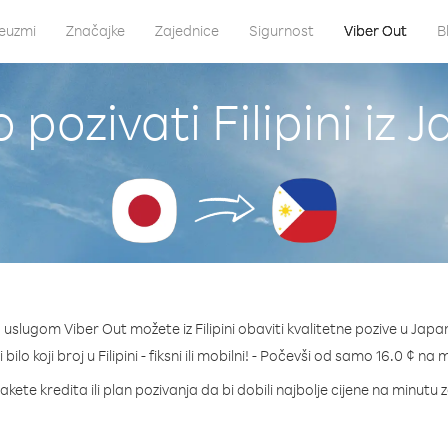
euzmi
Značajke
Zajednice
Sigurnost
Viber Out
B
 pozivati Filipini iz 
 uslugom Viber Out možete iz Filipini obaviti kvalitetne pozive u Japa
 bilo koji broj u Filipini - fiksni ili mobilni! - Počevši od samo 16.0 ¢ na 
kete kredita ili plan pozivanja da bi dobili najbolje cijene na minutu za