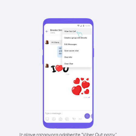
Iz glave razgovora odaberite "Viber Out poziv"