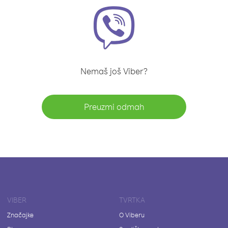
Nemaš još Viber?
Preuzmi odmah
VIBER
TVRTKA
Značajke
O Viberu