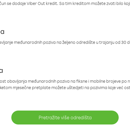
ačun se dodaje Viber Out kredit. Sa tim kreditom možete zvati bilo koj
ja
ljanje međunarodnih poziva na željeno odredište u trajanju od 30 
a
nost obavljanja međunarodnih poziva na fiksne i mobilne brojeve po 
paketom mjesečne pretplate možete uštedjeti na pozivima koje već os
Pretražite više odredišta