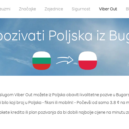
euzmi
Značajke
Zajednice
Sigurnost
Viber Out
B
ozivati Poljska iz B
slugom Viber Out možete iz Poljska obaviti kvalitetne pozive u Bugar
 bilo koji broj u Poljska - fiksni ili mobilni! - Počevši od samo 3.8 ¢ na 
kete kredita ili plan pozivanja da bi dobili najbolje cijene na minutu z