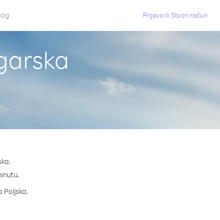
log
Prijava
ili
Stvori račun
ugarska
ska.
minutu.
a Poljska.