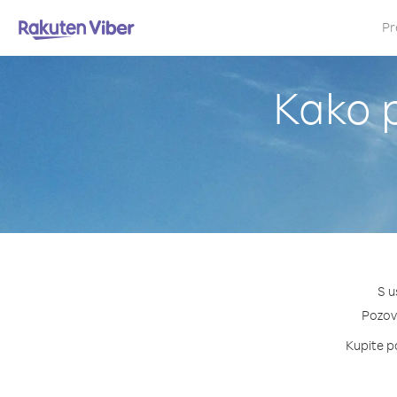
Pr
Kako p
S u
Pozovi
Kupite pa