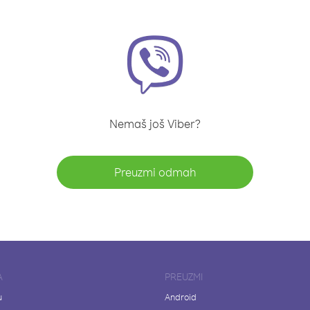
Nemaš još Viber?
Preuzmi odmah
A
PREUZMI
u
Android