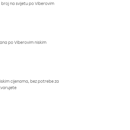
i broj na svijetu po Viberovim
dana po Viberovim niskim
niskim cijenama, bez potrebe za
tvarujete