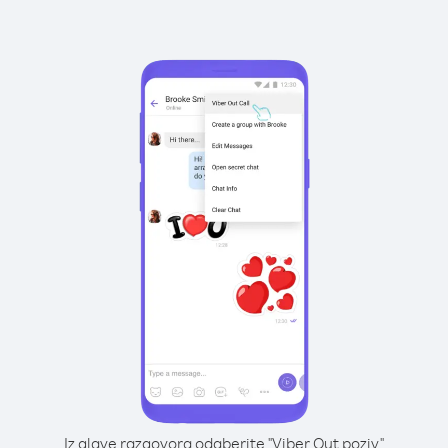
Iz glave razgovora odaberite "Viber Out poziv"