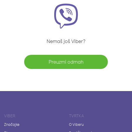
Nemaš još Viber?
Preuzmi odmah
VIBER
TVRTKA
Značajke
O Viberu