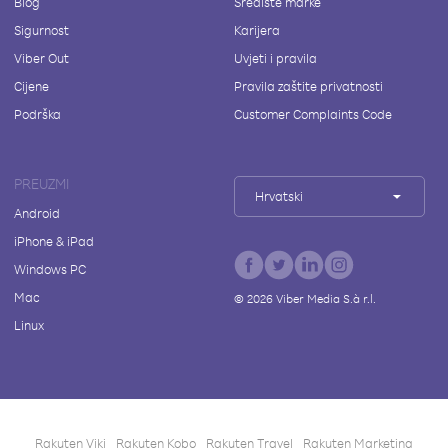
Blog
Središte marke
Sigurnost
Karijera
Viber Out
Uvjeti i pravila
Cijene
Pravila zaštite privatnosti
Podrška
Customer Complaints Code
PREUZMI
Hrvatski
Android
iPhone & iPad
Windows PC
Mac
©
2026
Viber Media S.à r.l.
Linux
Rakuten Viki
Rakuten Kobo
Rakuten Travel
Rakuten Marketing