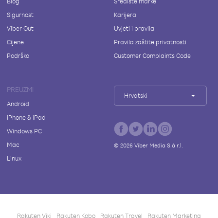
Blog
Središte marke
Sigurnost
Karijera
Viber Out
Uvjeti i pravila
Cijene
Pravila zaštite privatnosti
Podrška
Customer Complaints Code
PREUZMI
Hrvatski
Android
iPhone & iPad
Windows PC
Mac
©
2026
Viber Media S.à r.l.
Linux
Rakuten Viki
Rakuten Kobo
Rakuten Travel
Rakuten Marketing