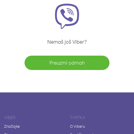
Nemaš još Viber?
Preuzmi odmah
VIBER
TVRTKA
Značajke
O Viberu