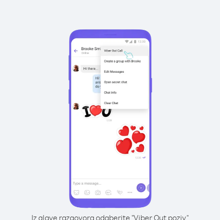
Iz glave razgovora odaberite "Viber Out poziv"