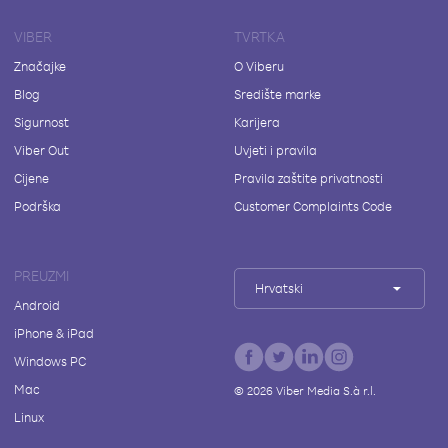
VIBER
TVRTKA
Značajke
O Viberu
Blog
Središte marke
Sigurnost
Karijera
Viber Out
Uvjeti i pravila
Cijene
Pravila zaštite privatnosti
Podrška
Customer Complaints Code
PREUZMI
Hrvatski
Android
iPhone & iPad
Windows PC
Mac
©
2026
Viber Media S.à r.l.
Linux