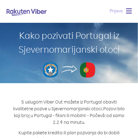
Prijava
Togg
navig
Kako pozivati Portugal iz
Sjevernomarijanski otoci
S uslugom Viber Out možete iz Portugal obaviti
kvalitetne pozive u Sjevernomarijanski otoci.
Pozovi bilo
koji broj u Portugal - fiksni ili mobilni! - Počevši od samo
2.2 ¢ na minutu.
Kupite pakete kredita ili plan pozivanja da bi dobili