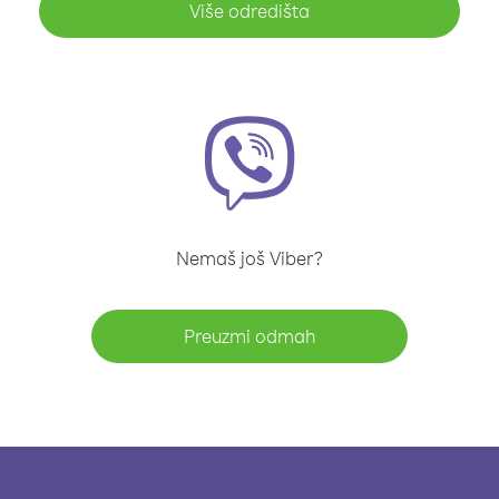
Više odredišta
Nemaš još Viber?
Preuzmi odmah