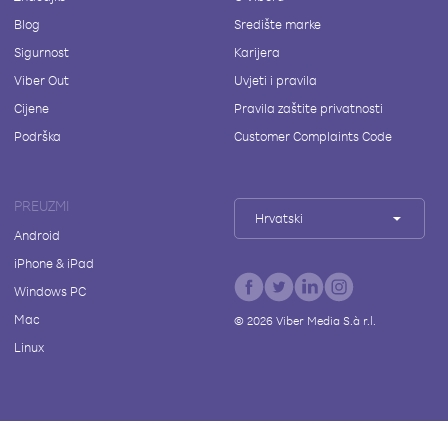
Blog
Središte marke
Sigurnost
Karijera
Viber Out
Uvjeti i pravila
Cijene
Pravila zaštite privatnosti
Podrška
Customer Complaints Code
PREUZMI
Hrvatski
Android
iPhone & iPad
Windows PC
Mac
©
2026
Viber Media S.à r.l.
Linux