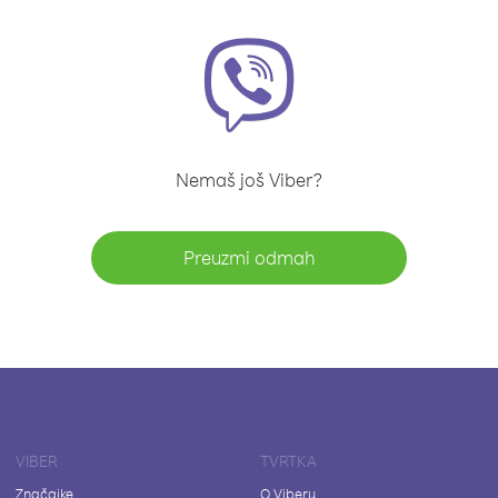
Nemaš još Viber?
Preuzmi odmah
VIBER
TVRTKA
Značajke
O Viberu