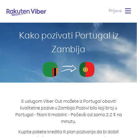
Prijava
Togg
navig
Kako pozivati Portugal iz
Zambija
S uslugom Viber Out možete iz Portugal obaviti
kvalitetne pozive u Zambija.
Pozovi bilo koji broj u
Portugal - fiksni ili mobilni! - Počevši od samo 2.2 ¢ na
minutu.
Kupite pakete kredita ili plan pozivanja da bi dobili