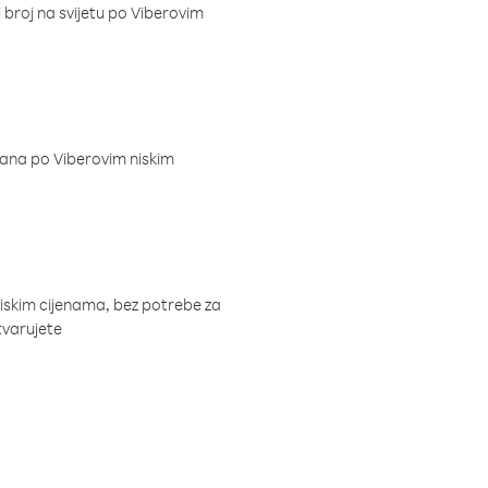
i broj na svijetu po Viberovim
dana po Viberovim niskim
niskim cijenama, bez potrebe za
tvarujete