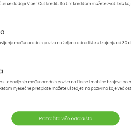
ačun se dodaje Viber Out kredit. Sa tim kreditom možete zvati bilo koj
ja
ljanje međunarodnih poziva na željeno odredište u trajanju od 30 
a
nost obavljanja međunarodnih poziva na fiksne i mobilne brojeve po 
paketom mjesečne pretplate možete uštedjeti na pozivima koje već os
Pretražite više odredišta