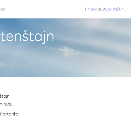
log
Prijava
ili
Stvori račun
htenštajn
štajn.
 minutu.
 Portoriko.