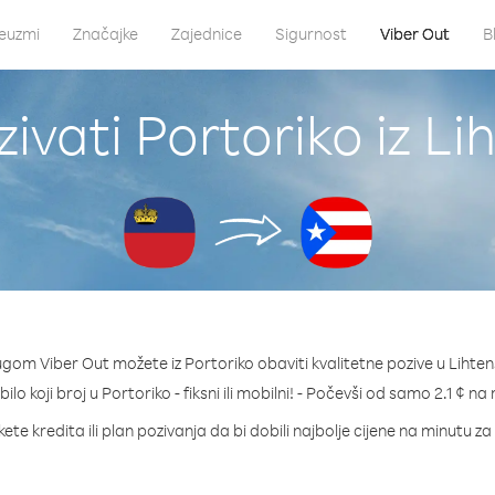
euzmi
Značajke
Zajednice
Sigurnost
Viber Out
B
ivati Portoriko iz Li
ugom Viber Out možete iz Portoriko obaviti kvalitetne pozive u Lihten
bilo koji broj u Portoriko - fiksni ili mobilni! - Počevši od samo 2.1 ¢ na
ete kredita ili plan pozivanja da bi dobili najbolje cijene na minutu za