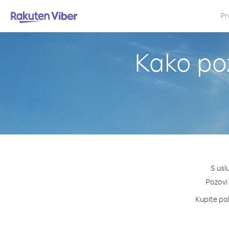
Pr
Kako poz
S usl
Pozovi 
Kupite pak