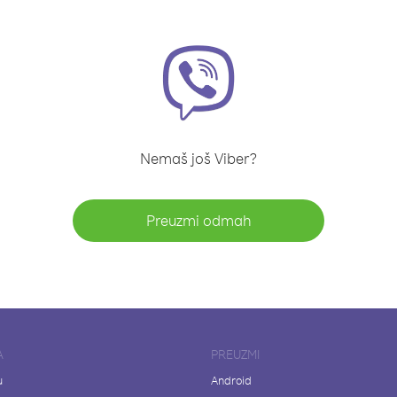
Nemaš još Viber?
Preuzmi odmah
A
PREUZMI
u
Android