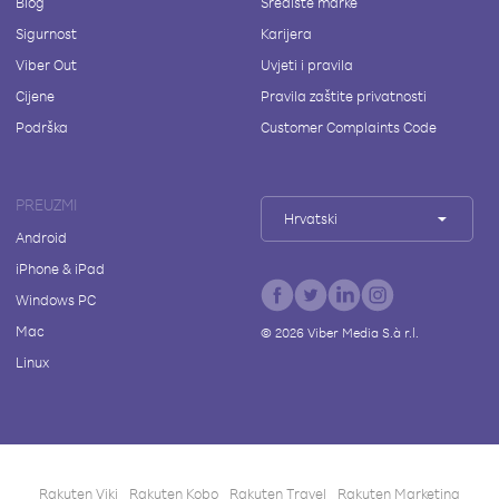
Blog
Središte marke
Sigurnost
Karijera
Viber Out
Uvjeti i pravila
Cijene
Pravila zaštite privatnosti
Podrška
Customer Complaints Code
PREUZMI
Hrvatski
Android
iPhone & iPad
Windows PC
Mac
©
2026
Viber Media S.à r.l.
Linux
Rakuten Viki
Rakuten Kobo
Rakuten Travel
Rakuten Marketing