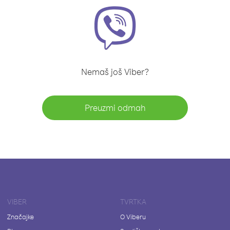
Nemaš još Viber?
Preuzmi odmah
VIBER
TVRTKA
Značajke
O Viberu