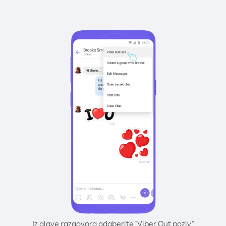
Iz glave razgovora odaberite "Viber Out poziv"