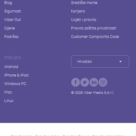
Blog
Središte marke
Sigurnost
Karijera
Viber Out
Uvjeti i pravila
Cijene
Pravila zaštite privatnosti
Podrška
Customer Complaints Code
PREUZMI
Hrvatski
Android
iPhone & iPad
Windows PC
Mac
©
2026
Viber Media S.à r.l.
Linux