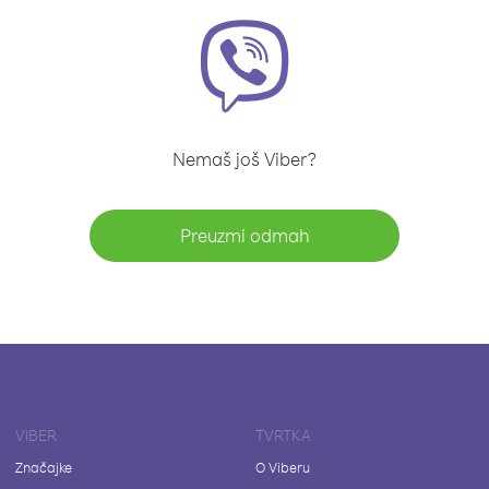
Nemaš još Viber?
Preuzmi odmah
VIBER
TVRTKA
Značajke
O Viberu