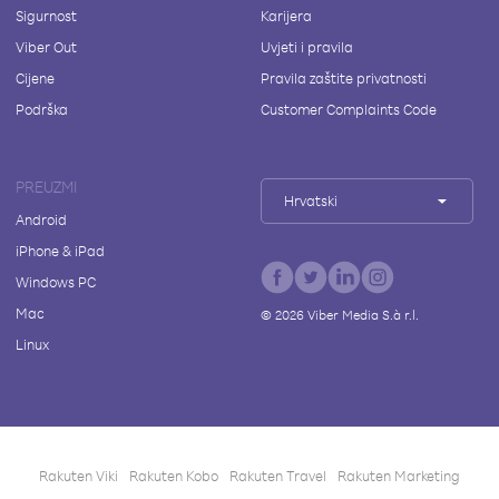
Sigurnost
Karijera
Viber Out
Uvjeti i pravila
Cijene
Pravila zaštite privatnosti
Podrška
Customer Complaints Code
PREUZMI
Hrvatski
Android
iPhone & iPad
Windows PC
Mac
©
2026
Viber Media S.à r.l.
Linux
Rakuten Viki
Rakuten Kobo
Rakuten Travel
Rakuten Marketing