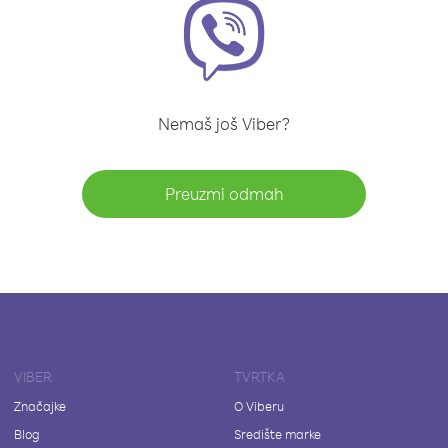
Nemaš još Viber?
Preuzmi odmah
VIBER
TVRTKA
Značajke
O Viberu
Blog
Središte marke