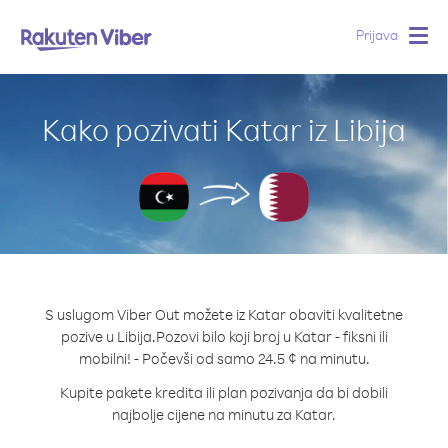
Prijava
Togg
navig
Kako pozivati Katar iz Libija
S uslugom Viber Out možete iz Katar obaviti kvalitetne
pozive u Libija.
Pozovi bilo koji broj u Katar - fiksni ili
mobilni! - Počevši od samo 24.5 ¢ na minutu.
Kupite pakete kredita ili plan pozivanja da bi dobili
najbolje cijene na minutu za Katar.