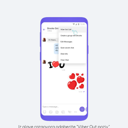
Iz glave razgovora odaberite "Viber Out poziv"