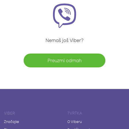
Nemaš još Viber?
Preuzmi odmah
VIBER
TVRTKA
Značajke
O Viberu