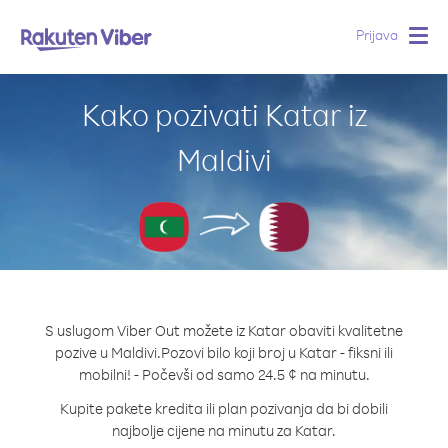
Prijava
Togg
navig
Kako pozivati Katar iz
Maldivi
S uslugom Viber Out možete iz Katar obaviti kvalitetne
pozive u Maldivi.
Pozovi bilo koji broj u Katar - fiksni ili
mobilni! - Počevši od samo 24.5 ¢ na minutu.
Kupite pakete kredita ili plan pozivanja da bi dobili
najbolje cijene na minutu za Katar.