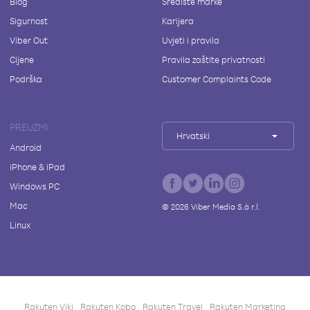
Blog
Središte marke
Sigurnost
Karijera
Viber Out
Uvjeti i pravila
Cijene
Pravila zaštite privatnosti
Podrška
Customer Complaints Code
PREUZMI
Hrvatski
Android
iPhone & iPad
Windows PC
Mac
©
2026
Viber Media S.à r.l.
Linux
Rakuten Viki
Rakuten Kobo
Rakuten Travel
Rakuten Marketing