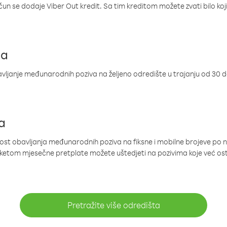
ačun se dodaje Viber Out kredit. Sa tim kreditom možete zvati bilo koj
ja
ljanje međunarodnih poziva na željeno odredište u trajanju od 30 
a
nost obavljanja međunarodnih poziva na fiksne i mobilne brojeve po 
paketom mjesečne pretplate možete uštedjeti na pozivima koje već os
Pretražite više odredišta