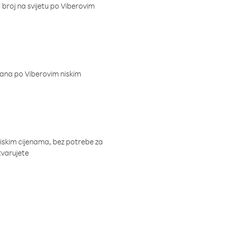
i broj na svijetu po Viberovim
dana po Viberovim niskim
niskim cijenama, bez potrebe za
tvarujete