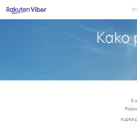
Pr
Kako p
S u
Pozovi
Kupite p