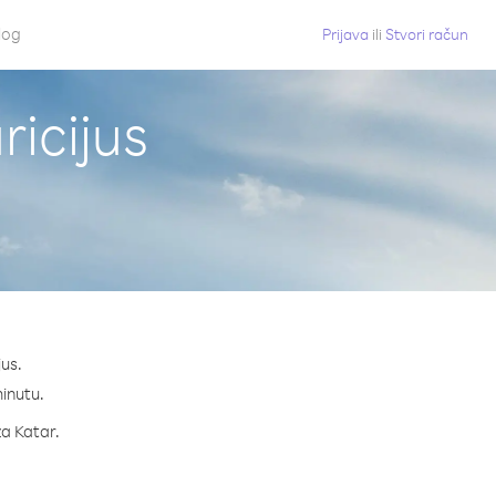
log
Prijava
ili
Stvori račun
ricijus
jus.
minutu.
za Katar.