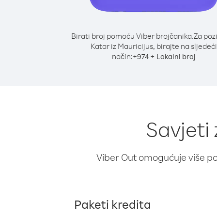
Birati broj pomoću Viber brojčanika.
Za poz
Katar iz Mauricijus, birajte na sljedeći
način:
+
+
974
Lokalni broj
Savjeti
Viber Out omogućuje više poz
Paketi kredita