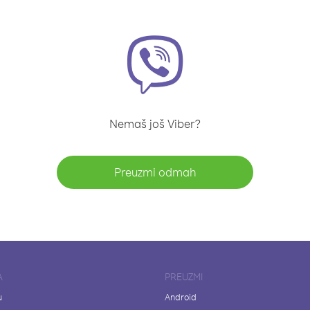
Nemaš još Viber?
Preuzmi odmah
A
PREUZMI
u
Android