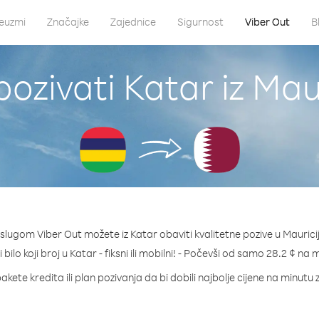
euzmi
Značajke
Zajednice
Sigurnost
Viber Out
B
ozivati Katar iz Mau
slugom Viber Out možete iz Katar obaviti kvalitetne pozive u Maurici
 bilo koji broj u Katar - fiksni ili mobilni! - Počevši od samo 28.2 ¢ na 
akete kredita ili plan pozivanja da bi dobili najbolje cijene na minutu 