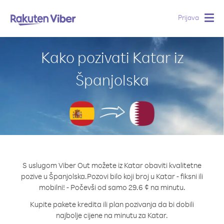
Prijava
Togg
navig
Kako pozivati Katar iz
Španjolska
S uslugom Viber Out možete iz Katar obaviti kvalitetne
pozive u Španjolska.
Pozovi bilo koji broj u Katar - fiksni ili
mobilni! - Počevši od samo 29.6 ¢ na minutu.
Kupite pakete kredita ili plan pozivanja da bi dobili
najbolje cijene na minutu za Katar.