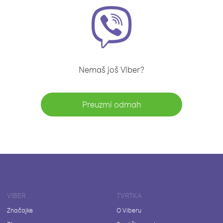
Nemaš još Viber?
Preuzmi odmah
VIBER
TVRTKA
Značajke
O Viberu