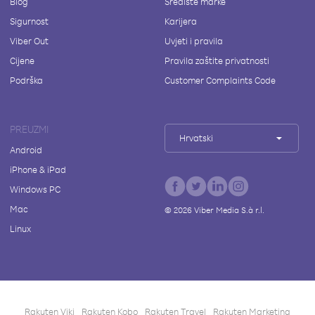
Blog
Središte marke
Sigurnost
Karijera
Viber Out
Uvjeti i pravila
Cijene
Pravila zaštite privatnosti
Podrška
Customer Complaints Code
PREUZMI
Hrvatski
Android
iPhone & iPad
Windows PC
Mac
©
2026
Viber Media S.à r.l.
Linux
Rakuten Viki
Rakuten Kobo
Rakuten Travel
Rakuten Marketing