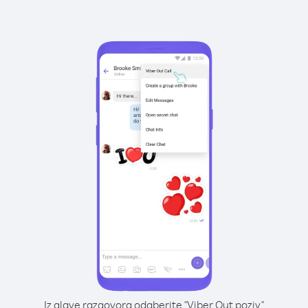
Iz glave razgovora odaberite "Viber Out poziv"