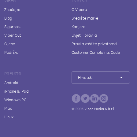
VIBER
TVRTKA
Značajke
O Viberu
Blog
Središte marke
Sigurnost
Karijera
Viber Out
Uvjeti i pravila
Cijene
Pravila zaštite privatnosti
Podrška
Customer Complaints Code
PREUZMI
Hrvatski
Android
iPhone & iPad
Windows PC
Mac
©
2026
Viber Media S.à r.l.
Linux