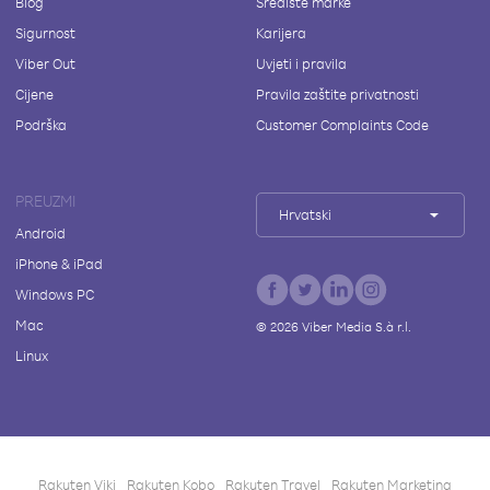
Blog
Središte marke
Sigurnost
Karijera
Viber Out
Uvjeti i pravila
Cijene
Pravila zaštite privatnosti
Podrška
Customer Complaints Code
PREUZMI
Hrvatski
Android
iPhone & iPad
Windows PC
Mac
©
2026
Viber Media S.à r.l.
Linux
Rakuten Viki
Rakuten Kobo
Rakuten Travel
Rakuten Marketing