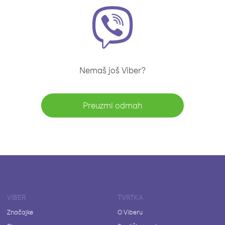
Nemaš još Viber?
Preuzmi odmah
VIBER
TVRTKA
Značajke
O Viberu