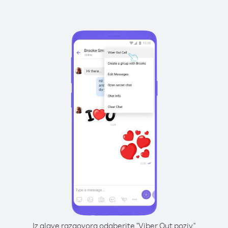
Iz glave razgovora odaberite "Viber Out poziv"