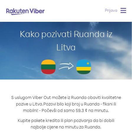
Prijava
Togg
navig
Kako pozivati Ruanda iz
Litva
S uslugom Viber Out možete iz Ruanda obaviti kvalitetne
pozive u Litva.
Pozovi bilo koji broj u Ruanda - fiksni ili
mobilni! - Počevši od samo 59.3 ¢ na minutu.
Kupite pakete kredita ili plan pozivanja da bi dobili
najbolje cijene na minutu za Ruanda.