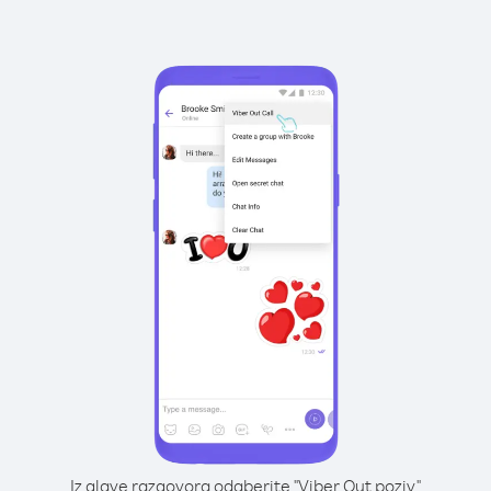
Iz glave razgovora odaberite "Viber Out poziv"