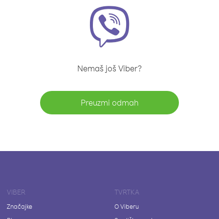
Nemaš još Viber?
Preuzmi odmah
VIBER
TVRTKA
Značajke
O Viberu