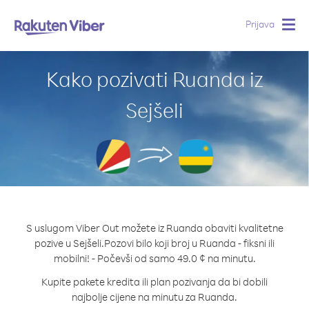
Prijava
Togg
navig
Kako pozivati Ruanda iz
Sejšeli
S uslugom Viber Out možete iz Ruanda obaviti kvalitetne
pozive u Sejšeli.
Pozovi bilo koji broj u Ruanda - fiksni ili
mobilni! - Počevši od samo 49.0 ¢ na minutu.
Kupite pakete kredita ili plan pozivanja da bi dobili
najbolje cijene na minutu za Ruanda.