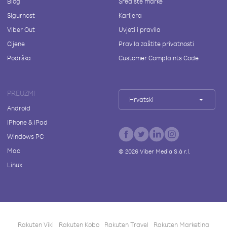
Blog
Središte marke
Sigurnost
Karijera
Viber Out
Uvjeti i pravila
Cijene
Pravila zaštite privatnosti
Podrška
Customer Complaints Code
PREUZMI
Hrvatski
Android
iPhone & iPad
Windows PC
Mac
©
2026
Viber Media S.à r.l.
Linux
Rakuten Viki
Rakuten Kobo
Rakuten Travel
Rakuten Marketing