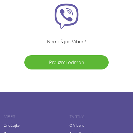
Nemaš još Viber?
Preuzmi odmah
VIBER
TVRTKA
Značajke
O Viberu