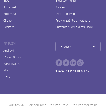
Blog
Središte marke
Sigurnost
Karijera
Viber Out
Uvjeti i pravila
Cijene
Pravila zaštite privatnosti
Podrška
Customer Complaints Code
PREUZMI
Hrvatski
Android
iPhone & iPad
Windows PC
Mac
©
2026
Viber Media S.à r.l.
Linux
Rakuten Viki
Rakuten Kobo
Rakuten Travel
Rakuten Marketing