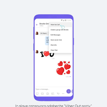
Iz glave razgovora odaberite "Viber Out poziv"