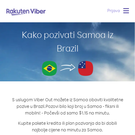
Prijava
Togg
navig
Kako pozivati Samoa iz
Brazil
S uslugom Viber Out možete iz Samoa obaviti kvalitetne
pozive u Brazil.
Pozovi bilo koji broj u Samoa - fiksni ili
mobilni! - Počevši od samo $1.15 na minutu.
Kupite pakete kredita ili plan pozivanja da bi dobili
najbolje cijene na minutu za Samoa.