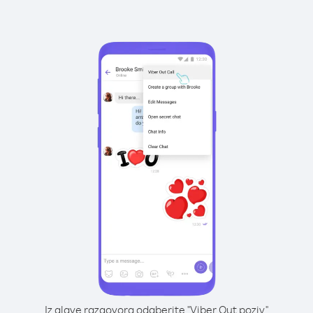
Iz glave razgovora odaberite "Viber Out poziv"