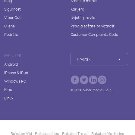
Blog
Središte marke
Sigurnost
Karijera
Viber Out
Uvjeti i pravila
Cijene
Pravila zaštite privatnosti
Podrška
Customer Complaints Code
PREUZMI
Hrvatski
Android
iPhone & iPad
Windows PC
Mac
©
2026
Viber Media S.à r.l.
Linux
Rakuten Viki
Rakuten Kobo
Rakuten Travel
Rakuten Marketing