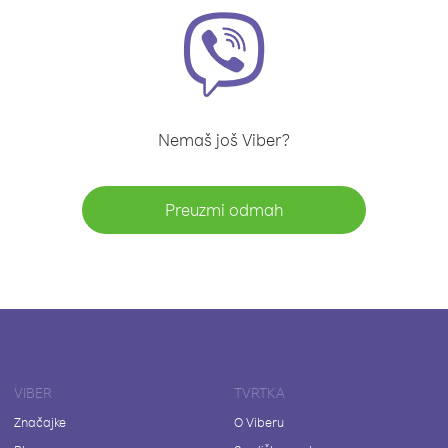
Nemaš još Viber?
Preuzmi odmah
VIBER
TVRTKA
Značajke
O Viberu