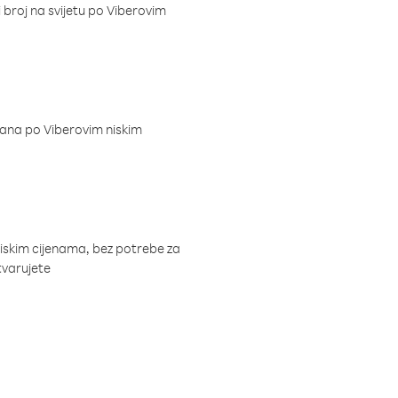
i broj na svijetu po Viberovim
dana po Viberovim niskim
niskim cijenama, bez potrebe za
tvarujete