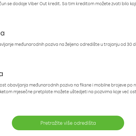
ačun se dodaje Viber Out kredit. Sa tim kreditom možete zvati bilo koj
ja
ljanje međunarodnih poziva na željeno odredište u trajanju od 30 
a
nost obavljanja međunarodnih poziva na fiksne i mobilne brojeve po 
paketom mjesečne pretplate možete uštedjeti na pozivima koje već os
Pretražite više odredišta