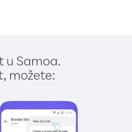
ut u Samoa.
t, možete: