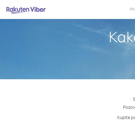
Pr
Kak
S
Pozovi
Kupite pa