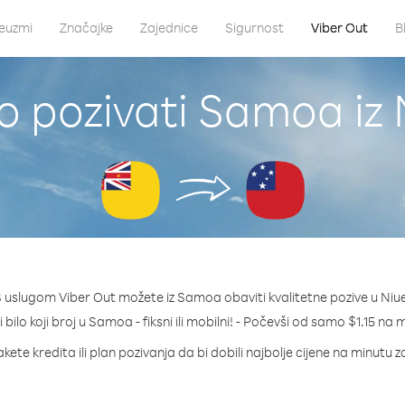
euzmi
Značajke
Zajednice
Sigurnost
Viber Out
B
o pozivati Samoa iz 
 uslugom Viber Out možete iz Samoa obaviti kvalitetne pozive u Niu
 bilo koji broj u Samoa - fiksni ili mobilni! - Počevši od samo $1.15 na 
kete kredita ili plan pozivanja da bi dobili najbolje cijene na minutu