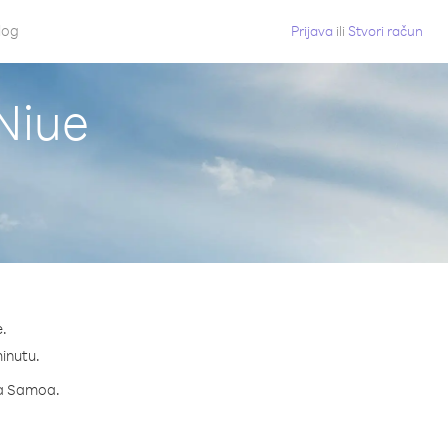
log
Prijava
ili
Stvori račun
Niue
e.
minutu.
 za Samoa.