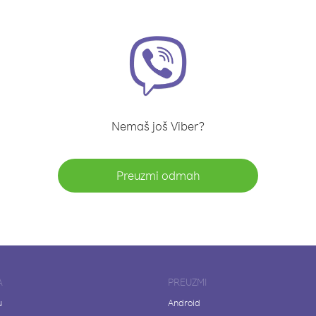
Nemaš još Viber?
Preuzmi odmah
A
PREUZMI
u
Android