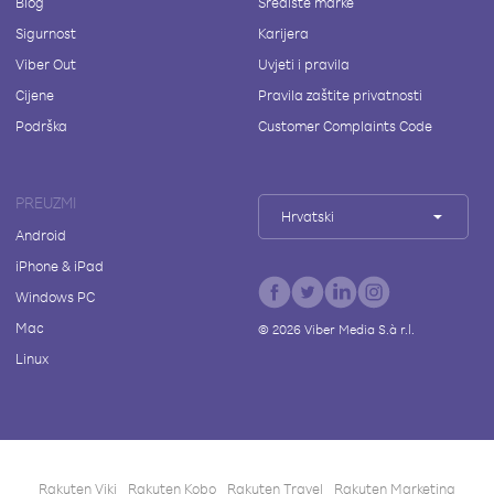
Blog
Središte marke
Sigurnost
Karijera
Viber Out
Uvjeti i pravila
Cijene
Pravila zaštite privatnosti
Podrška
Customer Complaints Code
PREUZMI
Hrvatski
Android
iPhone & iPad
Windows PC
Mac
©
2026
Viber Media S.à r.l.
Linux
Rakuten Viki
Rakuten Kobo
Rakuten Travel
Rakuten Marketing