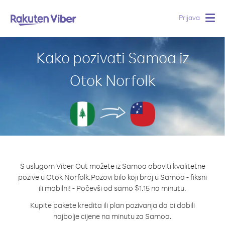
Prijava
Togg
navig
Kako pozivati Samoa iz
Otok Norfolk
S uslugom Viber Out možete iz Samoa obaviti kvalitetne
pozive u Otok Norfolk.
Pozovi bilo koji broj u Samoa - fiksni
ili mobilni! - Počevši od samo $1.15 na minutu.
Kupite pakete kredita ili plan pozivanja da bi dobili
najbolje cijene na minutu za Samoa.