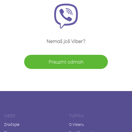
Nemaš još Viber?
Preuzmi odmah
VIBER
TVRTKA
Značajke
O Viberu