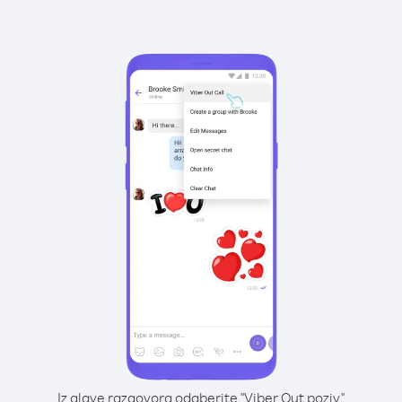
Iz glave razgovora odaberite "Viber Out poziv"