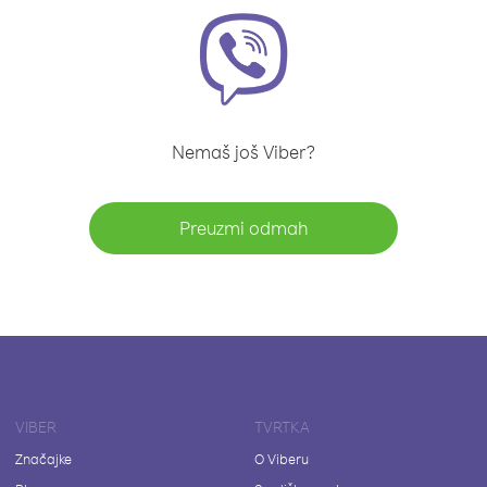
Nemaš još Viber?
Preuzmi odmah
VIBER
TVRTKA
Značajke
O Viberu