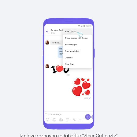
Iz glave razgovora odaberite "Viber Out poziv"