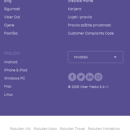
Blog
Središte marke
Sigurnost
Karijera
Viber Out
Uvjeti i pravila
Cijene
Pravila zaštite privatnosti
Podrška
Customer Complaints Code
PREUZMI
Hrvatski
Android
iPhone & iPad
Windows PC
Mac
©
2026
Viber Media S.à r.l.
Linux
Rakuten Viki
Rakuten Kobo
Rakuten Travel
Rakuten Marketing