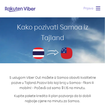
Prijava
Togg
navig
Kako pozivati Samoa iz
Tajland
S uslugom Viber Out možete iz Samoa obaviti kvalitetne
pozive u Tajland.
Pozovi bilo koji broj u Samoa - fiksni ili
mobilni! - Počevši od samo $1.15 na minutu.
Kupite pakete kredita ili plan pozivanja da bi dobili
najbolje cijene na minutu za Samoa.