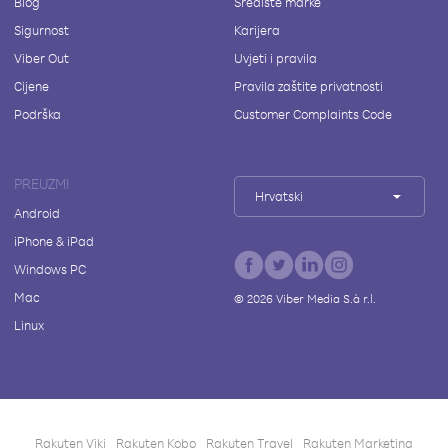
Blog
Središte marke
Sigurnost
Karijera
Viber Out
Uvjeti i pravila
Cijene
Pravila zaštite privatnosti
Podrška
Customer Complaints Code
PREUZMI
Hrvatski
Android
iPhone & iPad
Windows PC
Mac
©
2026
Viber Media S.à r.l.
Linux
Rakuten Viki
Rakuten Kobo
Rakuten Travel
Rakuten Marketing