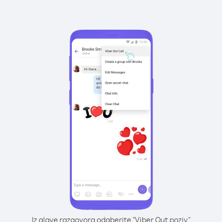
Iz glave razgovora odaberite "Viber Out poziv"