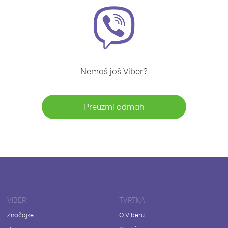
Nemaš još Viber?
Preuzmi odmah
VIBER
TVRTKA
Značajke
O Viberu