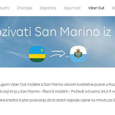
euzmi
Značajke
Zajednice
Sigurnost
Viber Out
B
zivati San Marino i
lugom Viber Out možete iz San Marino obaviti kvalitetne pozive u Ru
lo koji broj u San Marino - fiksni ili mobilni! - Počevši od samo 34.0 ¢ 
te kredita ili plan pozivanja da bi dobili najbolje cijene na minutu za