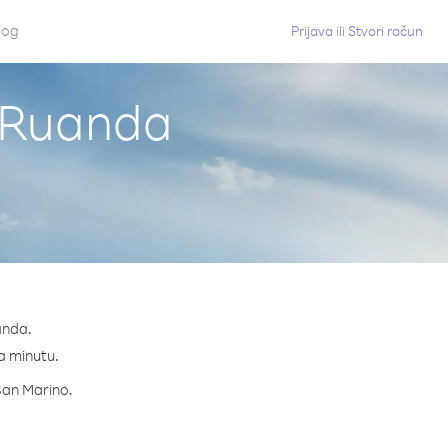
log
Prijava
ili
Stvori račun
z Ruanda
anda.
na minutu.
 San Marino.