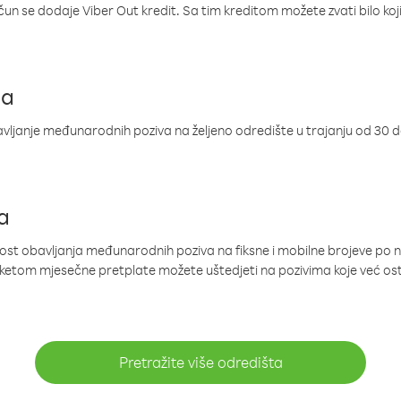
ačun se dodaje Viber Out kredit. Sa tim kreditom možete zvati bilo koj
ja
ljanje međunarodnih poziva na željeno odredište u trajanju od 30 
a
nost obavljanja međunarodnih poziva na fiksne i mobilne brojeve po 
paketom mjesečne pretplate možete uštedjeti na pozivima koje već os
Pretražite više odredišta