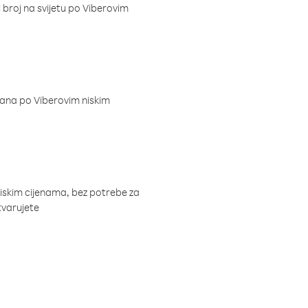
i broj na svijetu po Viberovim
dana po Viberovim niskim
niskim cijenama, bez potrebe za
tvarujete