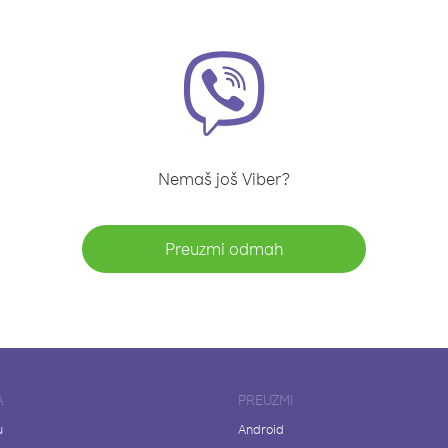
Nemaš još Viber?
Preuzmi odmah
A
PREUZMI
u
Android