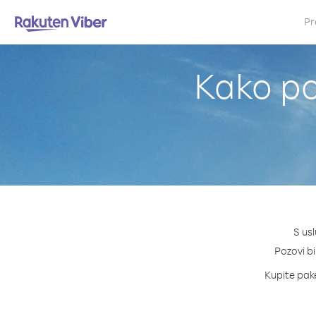
Pr
Kako po
S us
Pozovi bi
Kupite pake