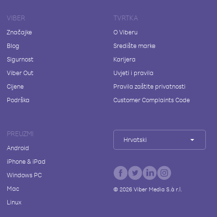
VIBER
TVRTKA
Značajke
O Viberu
Blog
Središte marke
Sigurnost
Karijera
Viber Out
Uvjeti i pravila
Cijene
Pravila zaštite privatnosti
Podrška
Customer Complaints Code
PREUZMI
Hrvatski
Android
iPhone & iPad
Windows PC
Mac
©
2026
Viber Media S.à r.l.
Linux