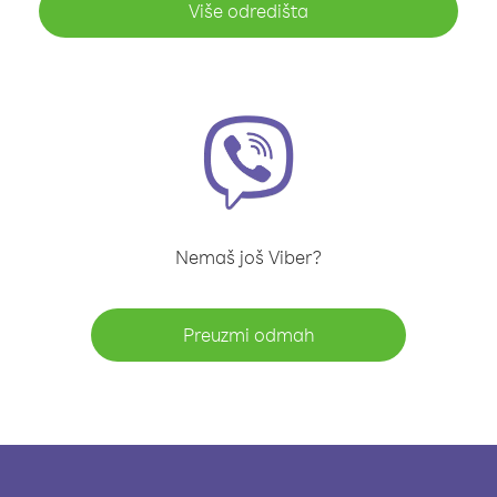
Više odredišta
Nemaš još Viber?
Preuzmi odmah