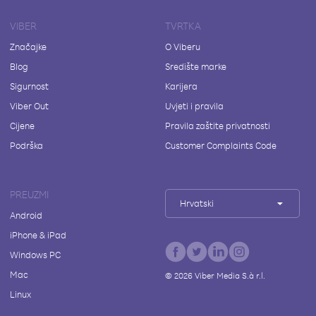
VIBER
TVRTKA
Značajke
O Viberu
Blog
Središte marke
Sigurnost
Karijera
Viber Out
Uvjeti i pravila
Cijene
Pravila zaštite privatnosti
Podrška
Customer Complaints Code
PREUZMI
Hrvatski
Android
iPhone & iPad
Windows PC
Mac
©
2026
Viber Media S.à r.l.
Linux