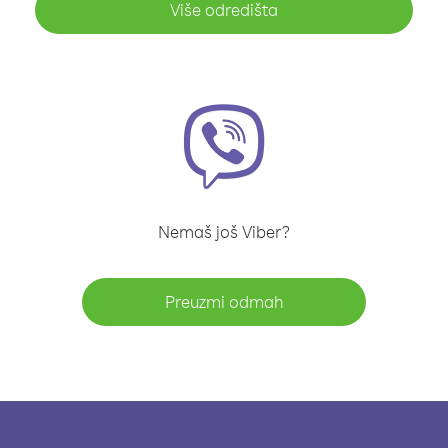
Više odredišta
Nemaš još Viber?
Preuzmi odmah