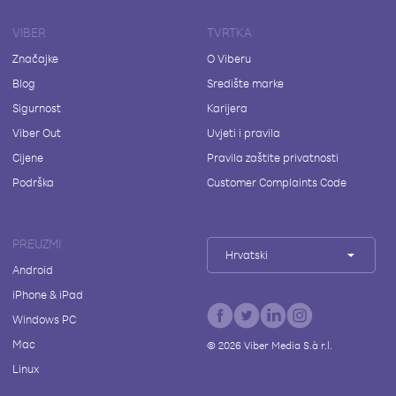
VIBER
TVRTKA
Značajke
O Viberu
Blog
Središte marke
Sigurnost
Karijera
Viber Out
Uvjeti i pravila
Cijene
Pravila zaštite privatnosti
Podrška
Customer Complaints Code
PREUZMI
Hrvatski
Android
iPhone & iPad
Windows PC
Mac
©
2026
Viber Media S.à r.l.
Linux