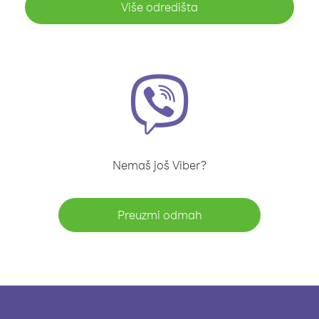
Više odredišta
Nemaš još Viber?
Preuzmi odmah