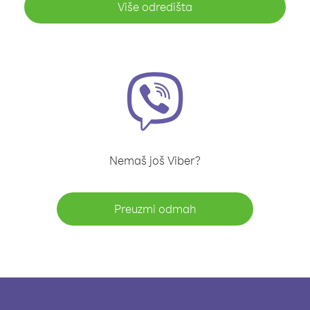
Više odredišta
Nemaš još Viber?
Preuzmi odmah