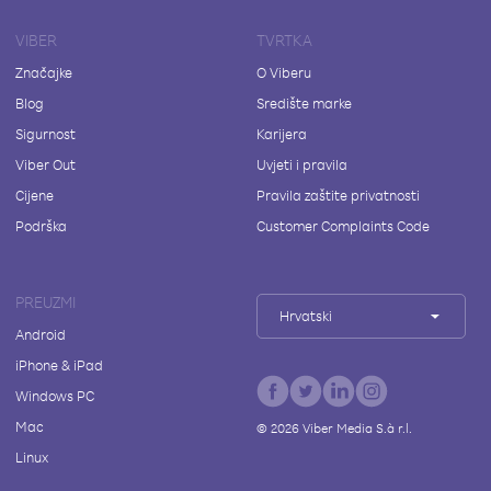
VIBER
TVRTKA
Značajke
O Viberu
Blog
Središte marke
Sigurnost
Karijera
Viber Out
Uvjeti i pravila
Cijene
Pravila zaštite privatnosti
Podrška
Customer Complaints Code
PREUZMI
Hrvatski
Android
iPhone & iPad
Windows PC
Mac
©
2026
Viber Media S.à r.l.
Linux