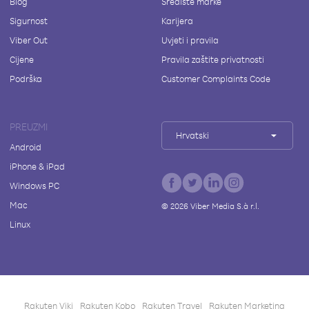
Blog
Središte marke
Sigurnost
Karijera
Viber Out
Uvjeti i pravila
Cijene
Pravila zaštite privatnosti
Podrška
Customer Complaints Code
PREUZMI
Hrvatski
Android
iPhone & iPad
Windows PC
Mac
©
2026
Viber Media S.à r.l.
Linux
Rakuten Viki
Rakuten Kobo
Rakuten Travel
Rakuten Marketing