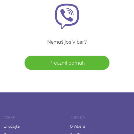
Nemaš još Viber?
Preuzmi odmah
VIBER
TVRTKA
Značajke
O Viberu