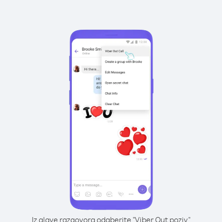
Iz glave razgovora odaberite "Viber Out poziv"