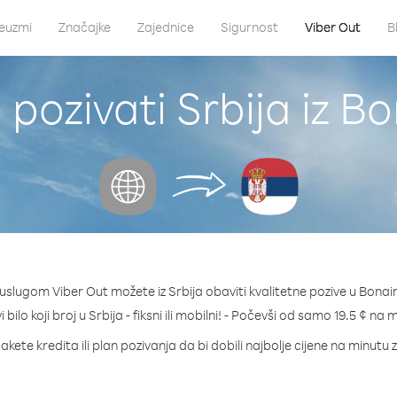
euzmi
Značajke
Zajednice
Sigurnost
Viber Out
B
pozivati Srbija iz B
uslugom Viber Out možete iz Srbija obaviti kvalitetne pozive u Bonai
 bilo koji broj u Srbija - fiksni ili mobilni! - Počevši od samo 19.5 ¢ na 
akete kredita ili plan pozivanja da bi dobili najbolje cijene na minutu z