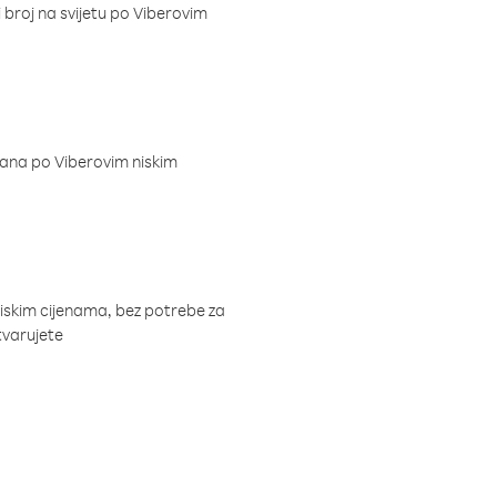
i broj na svijetu po Viberovim
dana po Viberovim niskim
niskim cijenama, bez potrebe za
tvarujete