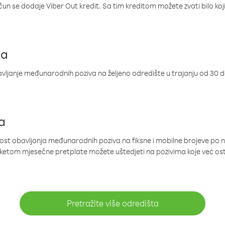
ačun se dodaje Viber Out kredit. Sa tim kreditom možete zvati bilo koj
ja
ljanje međunarodnih poziva na željeno odredište u trajanju od 30 
a
nost obavljanja međunarodnih poziva na fiksne i mobilne brojeve po 
paketom mjesečne pretplate možete uštedjeti na pozivima koje već os
Pretražite više odredišta