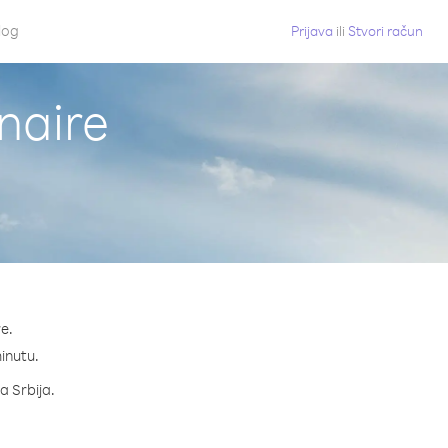
log
Prijava
ili
Stvori račun
onaire
re.
minutu.
a Srbija.