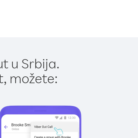
 u Srbija.
t, možete: