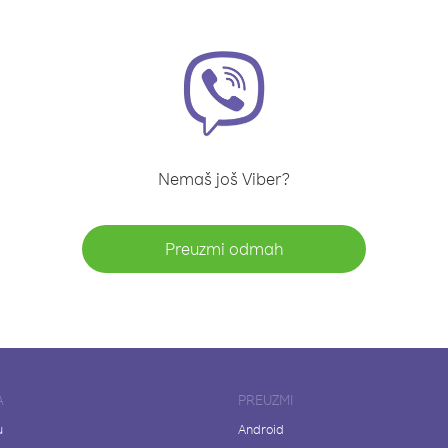
Nemaš još Viber?
Preuzmi odmah
A
PREUZMI
u
Android