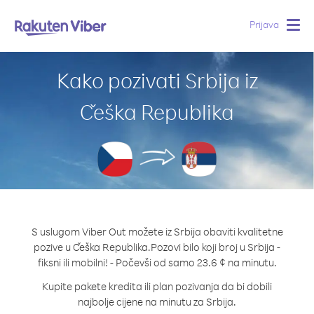
Prijava
Togg
navig
Kako pozivati Srbija iz
Češka Republika
S uslugom Viber Out možete iz Srbija obaviti kvalitetne
pozive u Češka Republika.
Pozovi bilo koji broj u Srbija -
fiksni ili mobilni! - Počevši od samo 23.6 ¢ na minutu.
Kupite pakete kredita ili plan pozivanja da bi dobili
najbolje cijene na minutu za Srbija.