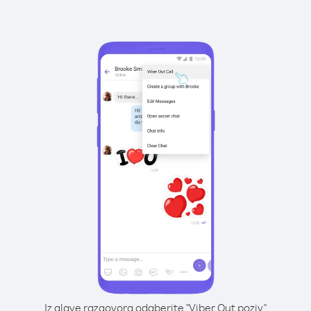
Iz glave razgovora odaberite "Viber Out poziv"