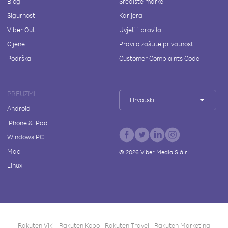
Blog
Središte marke
Sigurnost
Karijera
Viber Out
Uvjeti i pravila
Cijene
Pravila zaštite privatnosti
Podrška
Customer Complaints Code
PREUZMI
Hrvatski
Android
iPhone & iPad
Windows PC
Mac
©
2026
Viber Media S.à r.l.
Linux
Rakuten Viki
Rakuten Kobo
Rakuten Travel
Rakuten Marketing