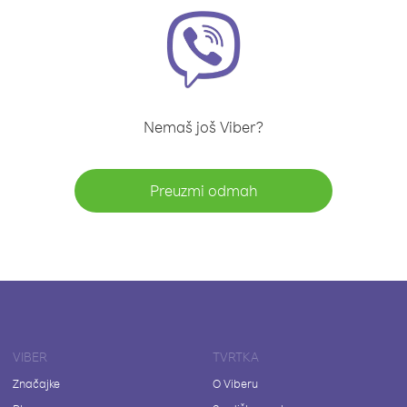
Nemaš još Viber?
Preuzmi odmah
VIBER
TVRTKA
Značajke
O Viberu