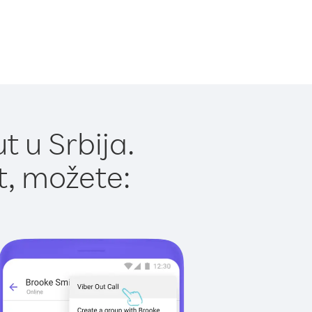
 u Srbija.
t, možete: