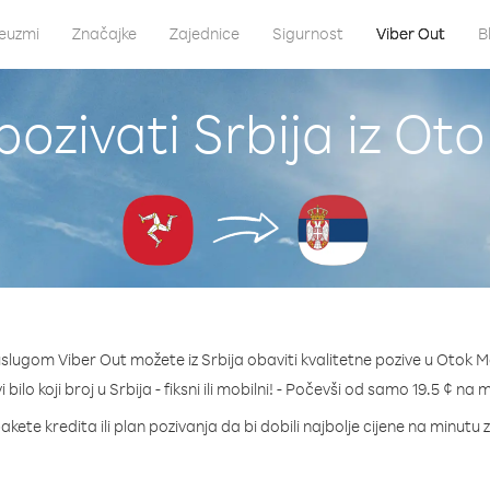
euzmi
Značajke
Zajednice
Sigurnost
Viber Out
B
pozivati Srbija iz Ot
uslugom Viber Out možete iz Srbija obaviti kvalitetne pozive u Otok M
 bilo koji broj u Srbija - fiksni ili mobilni! - Počevši od samo 19.5 ¢ na 
akete kredita ili plan pozivanja da bi dobili najbolje cijene na minutu z