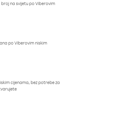
i broj na svijetu po Viberovim
dana po Viberovim niskim
niskim cijenama, bez potrebe za
tvarujete