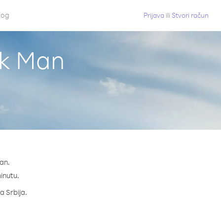
log
Prijava
ili
Stvori račun
ok Man
an.
minutu.
a Srbija.