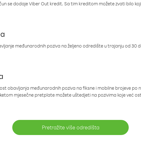
ačun se dodaje Viber Out kredit. Sa tim kreditom možete zvati bilo koj
ja
ljanje međunarodnih poziva na željeno odredište u trajanju od 30 
a
nost obavljanja međunarodnih poziva na fiksne i mobilne brojeve po 
paketom mjesečne pretplate možete uštedjeti na pozivima koje već os
Pretražite više odredišta