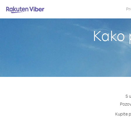
Pr
Kako 
S 
Pozovi
Kupite p