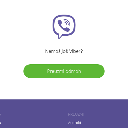
Nemaš još Viber?
Preuzmi odmah
A
PREUZMI
u
Android