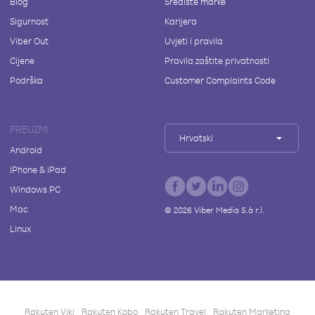
Blog
Središte marke
Sigurnost
Karijera
Viber Out
Uvjeti i pravila
Cijene
Pravila zaštite privatnosti
Podrška
Customer Complaints Code
PREUZMI
Hrvatski
Android
iPhone & iPad
Windows PC
Mac
©
2026
Viber Media S.à r.l.
Linux
Rakuten Viki
Rakuten Kobo
Rakuten Travel
Rakuten Marketing