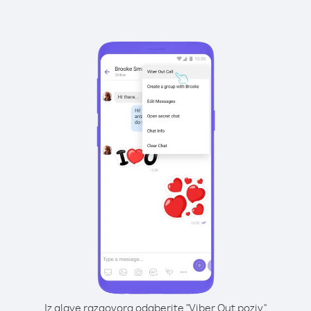
Iz glave razgovora odaberite "Viber Out poziv"