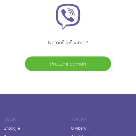
Nemaš još Viber?
Preuzmi odmah
VIBER
TVRTKA
Značajke
O Viberu