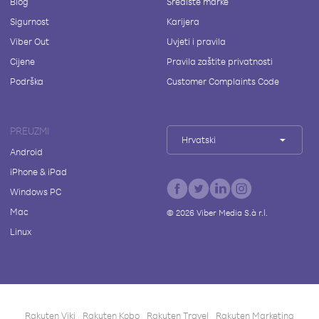
Blog
Središte marke
Sigurnost
Karijera
Viber Out
Uvjeti i pravila
Cijene
Pravila zaštite privatnosti
Podrška
Customer Complaints Code
PREUZMI
Hrvatski
Android
iPhone & iPad
Windows PC
Mac
©
2026
Viber Media S.à r.l.
Linux
Rakuten Viki
Rakuten Kobo
Rakuten Travel
Rakuten Marketing