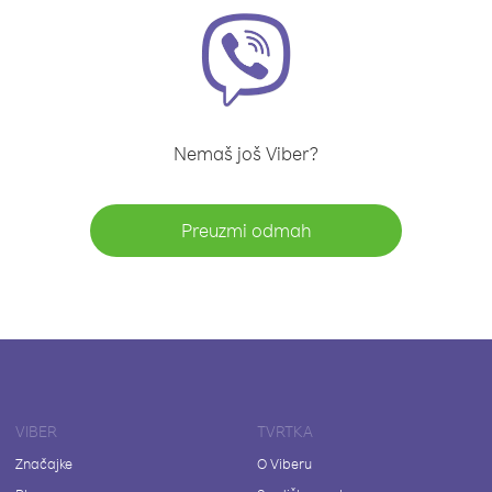
Nemaš još Viber?
Preuzmi odmah
VIBER
TVRTKA
Značajke
O Viberu