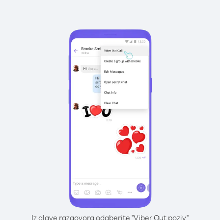
Iz glave razgovora odaberite "Viber Out poziv"