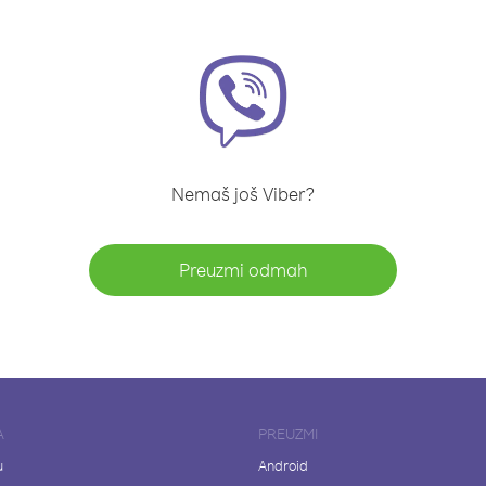
Nemaš još Viber?
Preuzmi odmah
A
PREUZMI
u
Android