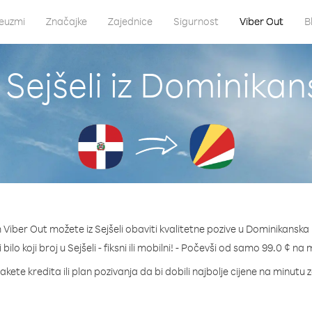
euzmi
Značajke
Zajednice
Sigurnost
Viber Out
B
 Sejšeli iz Dominika
Viber Out možete iz Sejšeli obaviti kvalitetne pozive u Dominikanska
 bilo koji broj u Sejšeli - fiksni ili mobilni! - Počevši od samo 99.0 ¢ na 
kete kredita ili plan pozivanja da bi dobili najbolje cijene na minutu z