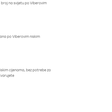
i broj na svijetu po Viberovim
dana po Viberovim niskim
niskim cijenama, bez potrebe za
tvarujete