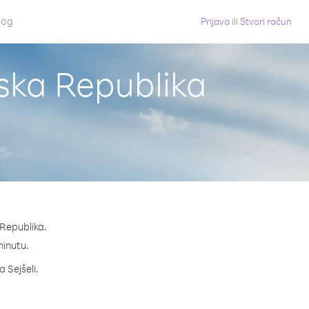
log
Prijava
ili
Stvori račun
nska Republika
 Republika.
minutu.
a Sejšeli.