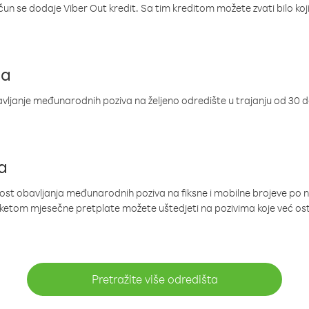
ačun se dodaje Viber Out kredit. Sa tim kreditom možete zvati bilo koj
ja
ljanje međunarodnih poziva na željeno odredište u trajanju od 30 
a
nost obavljanja međunarodnih poziva na fiksne i mobilne brojeve po 
paketom mjesečne pretplate možete uštedjeti na pozivima koje već os
Pretražite više odredišta