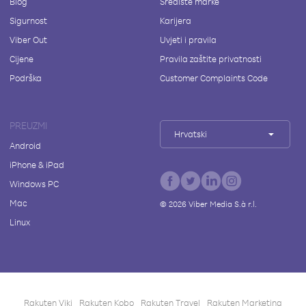
Blog
Središte marke
Sigurnost
Karijera
Viber Out
Uvjeti i pravila
Cijene
Pravila zaštite privatnosti
Podrška
Customer Complaints Code
PREUZMI
Hrvatski
Android
iPhone & iPad
Windows PC
Mac
©
2026
Viber Media S.à r.l.
Linux
Rakuten Viki
Rakuten Kobo
Rakuten Travel
Rakuten Marketing