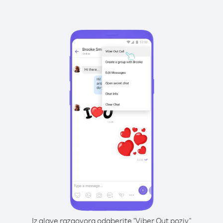
Iz glave razgovora odaberite "Viber Out poziv"