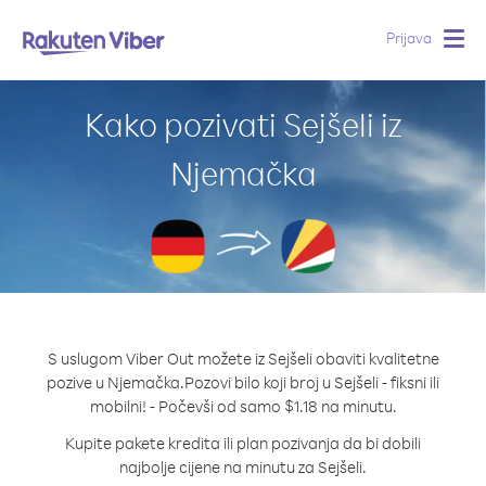
Prijava
Togg
navig
Kako pozivati Sejšeli iz
Njemačka
S uslugom Viber Out možete iz Sejšeli obaviti kvalitetne
pozive u Njemačka.
Pozovi bilo koji broj u Sejšeli - fiksni ili
mobilni! - Počevši od samo $1.18 na minutu.
Kupite pakete kredita ili plan pozivanja da bi dobili
najbolje cijene na minutu za Sejšeli.