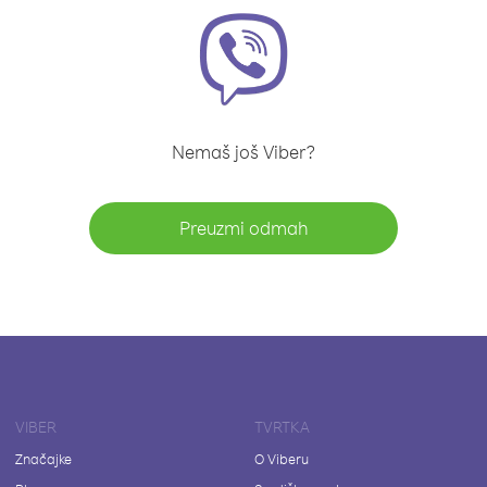
Nemaš još Viber?
Preuzmi odmah
VIBER
TVRTKA
Značajke
O Viberu