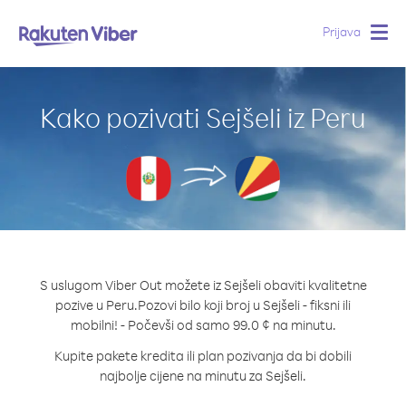
Prijava
Togg
navig
Kako pozivati Sejšeli iz Peru
S uslugom Viber Out možete iz Sejšeli obaviti kvalitetne
pozive u Peru.
Pozovi bilo koji broj u Sejšeli - fiksni ili
mobilni! - Počevši od samo 99.0 ¢ na minutu.
Kupite pakete kredita ili plan pozivanja da bi dobili
najbolje cijene na minutu za Sejšeli.