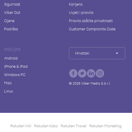
Sigurnost
Karijera
Viber Out
Uvjeti i pravila
Cijene
Pravila zaštite privatnosti
Podrška
Customer Complaints Code
PREUZMI
Hrvatski
Android
iPhone & iPad
Windows PC
Mac
©
2026
Viber Media S.à r.l.
Linux
Rakuten Viki
Rakuten Kobo
Rakuten Travel
Rakuten Marketing