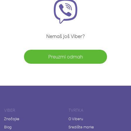
Nemaš još Viber?
Preuzmi odmah
VIBER
TVRTKA
Značajke
O Viberu
Blog
Središte marke