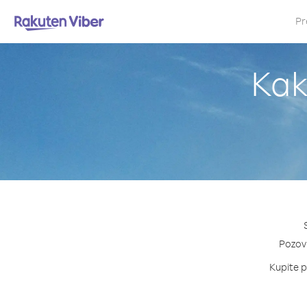
Pr
Kak
Pozovi
Kupite pa