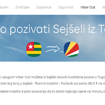
euzmi
Značajke
Zajednice
Sigurnost
Viber Out
B
o pozivati Sejšeli iz 
S uslugom Viber Out možete iz Sejšeli obaviti kvalitetne pozive u Togo
 bilo koji broj u Sejšeli - fiksni ili mobilni! - Počevši od samo 99.0 ¢ na 
kete kredita ili plan pozivanja da bi dobili najbolje cijene na minutu z