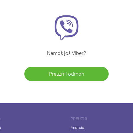
Nemaš još Viber?
Preuzmi odmah
A
PREUZMI
u
Android