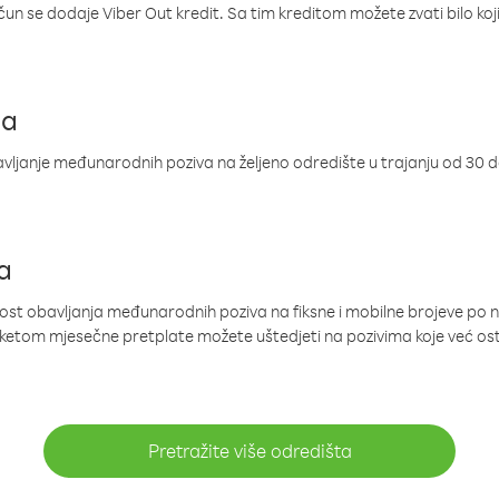
ačun se dodaje Viber Out kredit. Sa tim kreditom možete zvati bilo koj
ja
ljanje međunarodnih poziva na željeno odredište u trajanju od 30 
a
nost obavljanja međunarodnih poziva na fiksne i mobilne brojeve po 
paketom mjesečne pretplate možete uštedjeti na pozivima koje već os
Pretražite više odredišta