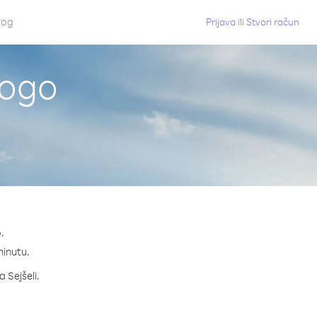
log
Prijava
ili
Stvori račun
Togo
.
minutu.
a Sejšeli.