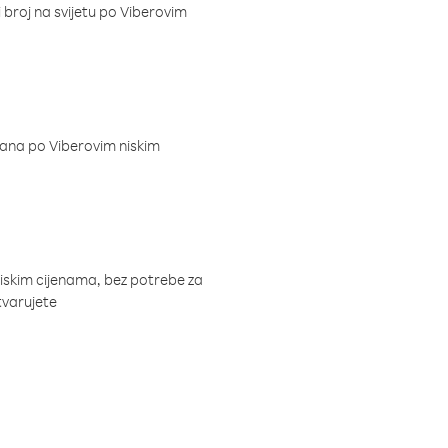
i broj na svijetu po Viberovim
dana po Viberovim niskim
niskim cijenama, bez potrebe za
tvarujete