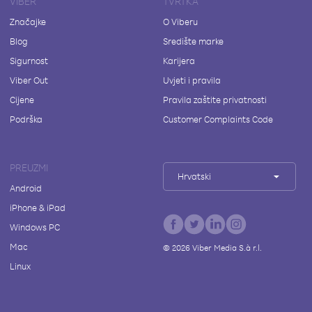
VIBER
TVRTKA
Značajke
O Viberu
Blog
Središte marke
Sigurnost
Karijera
Viber Out
Uvjeti i pravila
Cijene
Pravila zaštite privatnosti
Podrška
Customer Complaints Code
PREUZMI
Hrvatski
Android
iPhone & iPad
Windows PC
Mac
©
2026
Viber Media S.à r.l.
Linux