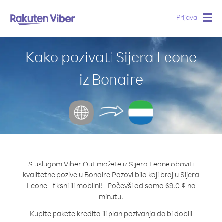
Prijava
Togg
navig
Kako pozivati Sijera Leone
iz Bonaire
S uslugom Viber Out možete iz Sijera Leone obaviti
kvalitetne pozive u Bonaire.
Pozovi bilo koji broj u Sijera
Leone - fiksni ili mobilni! - Počevši od samo 69.0 ¢ na
minutu.
Kupite pakete kredita ili plan pozivanja da bi dobili