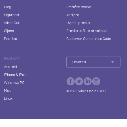
Blog
Središte marke
Sigurnost
Karijera
Viber Out
Uvjeti i pravila
Cijene
Pravila zaštite privatnosti
Podrška
Customer Complaints Code
PREUZMI
Hrvatski
Android
iPhone & iPad
Windows PC
Mac
©
2026
Viber Media S.à r.l.
Linux