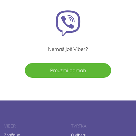
Nemaš još Viber?
Preuzmi odmah
VIBER
TVRTKA
Značajke
O Viberu