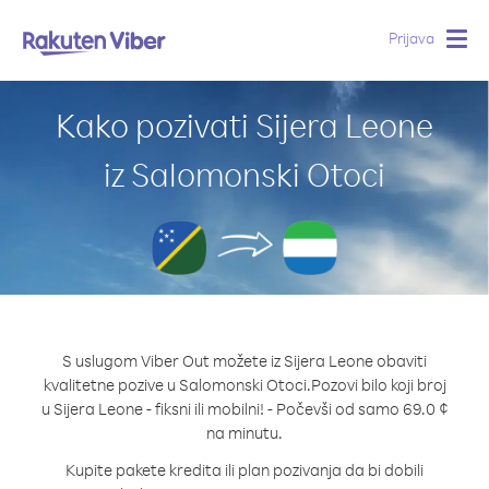
Prijava
Togg
navig
Kako pozivati Sijera Leone
iz Salomonski Otoci
S uslugom Viber Out možete iz Sijera Leone obaviti
kvalitetne pozive u Salomonski Otoci.
Pozovi bilo koji broj
u Sijera Leone - fiksni ili mobilni! - Počevši od samo 69.0 ¢
na minutu.
Kupite pakete kredita ili plan pozivanja da bi dobili