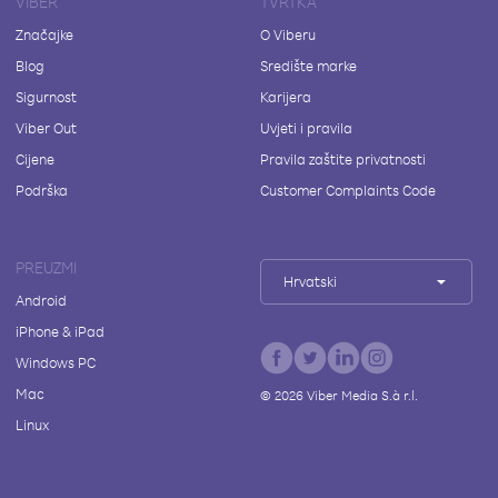
VIBER
TVRTKA
Značajke
O Viberu
Blog
Središte marke
Sigurnost
Karijera
Viber Out
Uvjeti i pravila
Cijene
Pravila zaštite privatnosti
Podrška
Customer Complaints Code
PREUZMI
Hrvatski
Android
iPhone & iPad
Windows PC
Mac
©
2026
Viber Media S.à r.l.
Linux