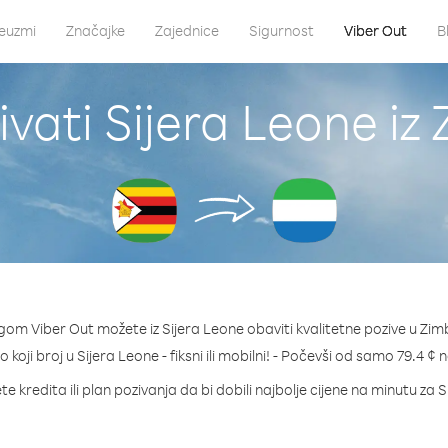
euzmi
Značajke
Zajednice
Sigurnost
Viber Out
B
vati Sijera Leone i
gom Viber Out možete iz Sijera Leone obaviti kvalitetne pozive u Zi
o koji broj u Sijera Leone - fiksni ili mobilni! - Počevši od samo 79.4 ¢
e kredita ili plan pozivanja da bi dobili najbolje cijene na minutu za 