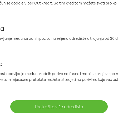
ačun se dodaje Viber Out kredit. Sa tim kreditom možete zvati bilo koj
ja
ljanje međunarodnih poziva na željeno odredište u trajanju od 30 
a
nost obavljanja međunarodnih poziva na fiksne i mobilne brojeve po 
paketom mjesečne pretplate možete uštedjeti na pozivima koje već os
Pretražite više odredišta