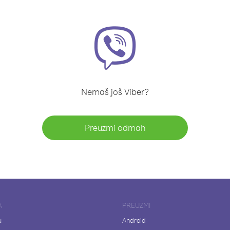
Nemaš još Viber?
Preuzmi odmah
A
PREUZMI
u
Android