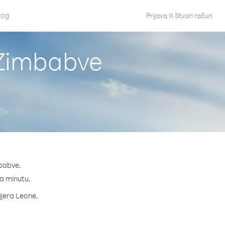
log
Prijava
ili
Stvori račun
z Zimbabve
mbabve.
 na minutu.
Sijera Leone.