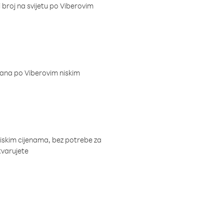
i broj na svijetu po Viberovim
dana po Viberovim niskim
niskim cijenama, bez potrebe za
tvarujete