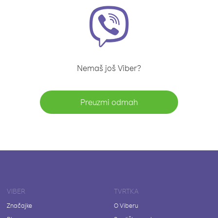
Nemaš još Viber?
Preuzmi odmah
VIBER
TVRTKA
Značajke
O Viberu