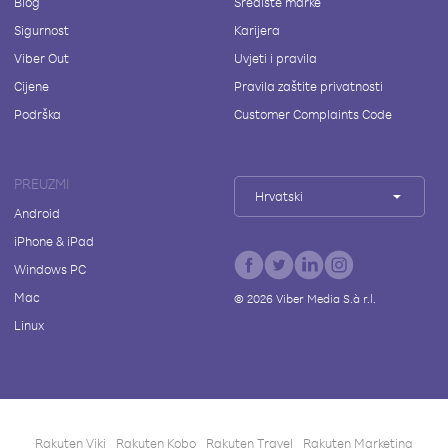
Blog
Središte marke
Sigurnost
Karijera
Viber Out
Uvjeti i pravila
Cijene
Pravila zaštite privatnosti
Podrška
Customer Complaints Code
PREUZMI
Hrvatski
Android
iPhone & iPad
Windows PC
Mac
©
2026
Viber Media S.à r.l.
Linux
Rakuten Viki
Rakuten Kobo
Rakuten Travel
Rakuten Marketing