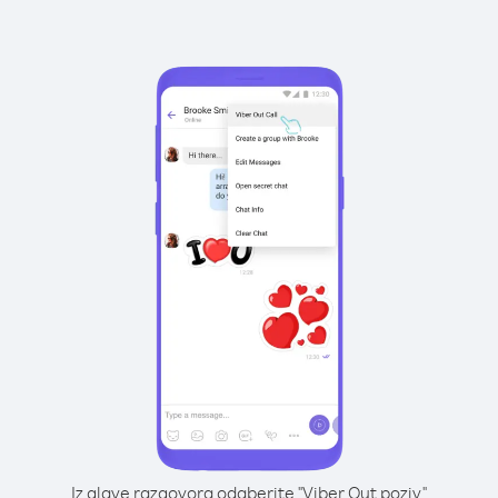
Iz glave razgovora odaberite "Viber Out poziv"